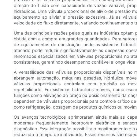
direção do fluido com capacidade de vazão variável, prop
hidráulicos. Uma válvula proporcional de alívio de pressão m
equipamento ao aliviar a pressão excessiva. Já as válvul
velocidade do fluxo diretamente, variando continuamente o ta
Uma das principais razões pelas quais as indústrias optam 
obtida com a compra em grandes quantidades. Para setores 
de equipamentos de construção, onde os sistemas hidráuli
atacado pode reduzir significativamente as despesas opera
renomados especializados em válvulas proporcionais no a
consistentes, garantindo desempenho confiável e longa vida 
A versatilidade das válvulas proporcionais disponíveis n
abrangem automação, máquinas pesadas, hidráulica móvel
válvulas proporcionais controlam com precisão os mo
repetibilidade. Em sistemas hidráulicos móveis, como esca
funções como elevação do braço ou posicionamento da caç
dependem de válvulas proporcionais para controle crítico de
como refrigeração, dosagem de produtos químicos ou movime
Os avanços tecnológicos aprimoraram ainda mais as capac
modernas frequentemente incorporam eletrônica e sensores
diagnóstico. Essa integração possibilita o monitoramento e o 
reduzindo o tempo de inatividade. Esses recursos são espe