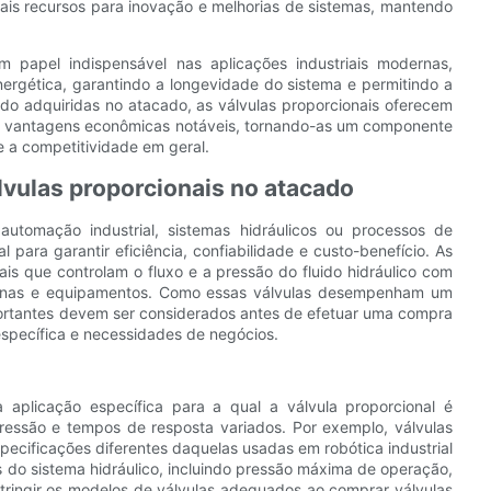
mais recursos para inovação e melhorias de sistemas, mantendo
 papel indispensável nas aplicações industriais modernas,
nergética, garantindo a longevidade do sistema e permitindo a
o adquiridas no atacado, as válvulas proporcionais oferecem
 vantagens econômicas notáveis, tornando-as um componente
e a competitividade em geral.
lvulas proporcionais no atacado
 automação industrial, sistemas hidráulicos ou processos de
ara garantir eficiência, confiabilidade e custo-benefício. As
is que controlam o fluxo e a pressão do fluido hidráulico com
quinas e equipamentos. Como essas válvulas desempenham um
portantes devem ser considerados antes de efetuar uma compra
específica e necessidades de negócios.
 aplicação específica para a qual a válvula proporcional é
pressão e tempos de resposta variados. Por exemplo, válvulas
ecificações diferentes daquelas usadas em robótica industrial
s do sistema hidráulico, incluindo pressão máxima de operação,
stringir os modelos de válvulas adequados ao comprar válvulas