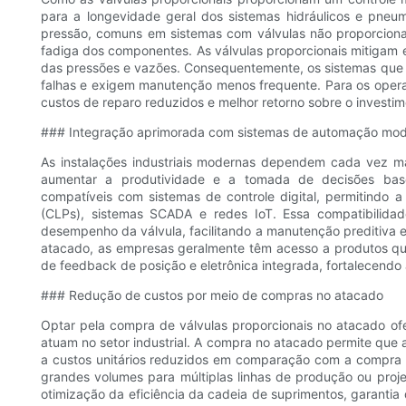
para a longevidade geral dos sistemas hidráulicos e pneu
pressão, comuns em sistemas com válvulas não proporciona
fadiga dos componentes. As válvulas proporcionais mitigam 
das pressões e vazões. Consequentemente, os sistemas que 
falhas e exigem manutenção menos frequente. Para os operad
custos de reparo reduzidos e melhor retorno sobre o investim
### Integração aprimorada com sistemas de automação mo
As instalações industriais modernas dependem cada vez ma
aumentar a produtividade e a tomada de decisões base
compatíveis com sistemas de controle digital, permitindo a 
(CLPs), sistemas SCADA e redes IoT. Essa compatibilidad
desempenho da válvula, facilitando a manutenção preditiva e 
atacado, as empresas geralmente têm acesso a produtos qu
de feedback de posição e eletrônica integrada, fortalecend
### Redução de custos por meio de compras no atacado
Optar pela compra de válvulas proporcionais no atacado o
atuam no setor industrial. A compra no atacado permite que 
a custos unitários reduzidos em comparação com a compra n
grandes volumes para múltiplas linhas de produção ou proje
otimização da eficiência da cadeia de suprimentos, garantia