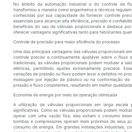
No âmbito da automação industrial e do controle de flu
transformou a maneira como engenheiros e técnicos regulam s
conhecidas por sua capacidade de fornecer controle prec
essenciais para alcançar alta eficiência, precisão e confiabili
benefícios do uso de válvulas proporcionais e destaca p
oferecer vantagens significativas tanto para fabricantes quant
Controle de precisão para maior eficiência do processo
Uma das principais vantagens das válvulas proporcionais em
controle preciso e continuamente ajustável sobre o fluxo e
tradicionais, as válvulas proporcionais podem modular a sa
elétricas, permitindo ajustes extremamente precisos. 
variações de pressão ou fluxo podem levar a defeitos no pr
moldagem por injeção de plástico ou na conformação de m
pressão e fluxo consistentes, resultando em melhor qualidad
Economia de energia por meio da operação otimizada
A utilização de válvulas proporcionais em larga escala
significativas. Como as válvulas proporcionais podem modu
operar com uma vazão fixa, elas evitam o consumo desnec
bombas e compressores operam mais próximos de seus pon
consumo de energia. Em grandes instalações industriais, c