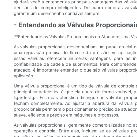
ajudará você a entender as principais vantagens das válvula
decisões de compra inteligentes. Descubra como as válvul
garantir um desempenho confiável sempre.
- Entendendo as Válvulas Proporcionai
**Entendendo as Válvulas Proporcionais no Atacado: Uma Vis
As válvulas proporcionais desempenham um papel crucial n
uma regulação precisa do fluxo e da pressão em aplicaçõe
essas válvulas oferecem inúmeras vantagens para as indú
confiabilidade da cadeia de suprimentos. Para compreende
atacado, é importante entender o que são válvulas proporci
aplicação.
Uma válvula proporcional é um tipo de válvula de controle
principal característica é que ela opera de forma variável,
liga/desliga. Essa característica distingue as válvulas pro
fecham completamente. Ao ajustar a abertura da válvula pr
proporcionais permitem o posicionamento preciso de atuador
suave, eficiente e preciso em máquinas e processos.
As válvulas proporcionais, geralmente comercializadas no 
operação e controle. Entre elas, incluem-se as válvulas pro
pressão e as válvulas proporcionais de estrangulamento. 