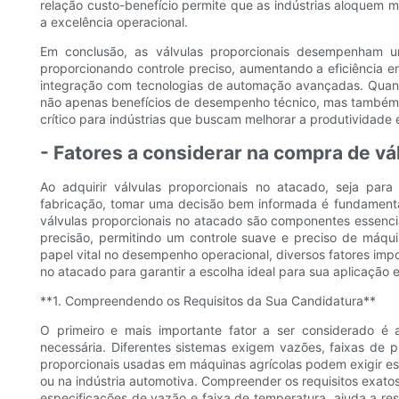
relação custo-benefício permite que as indústrias aloquem 
a excelência operacional.
Em conclusão, as válvulas proporcionais desempenham um
proporcionando controle preciso, aumentando a eficiência e
integração com tecnologias de automação avançadas. Quand
não apenas benefícios de desempenho técnico, mas também
crítico para indústrias que buscam melhorar a produtividade 
- Fatores a considerar na compra de vá
Ao adquirir válvulas proporcionais no atacado, seja para
fabricação, tomar uma decisão bem informada é fundamental p
válvulas proporcionais no atacado são componentes essencia
precisão, permitindo um controle suave e preciso de má
papel vital no desempenho operacional, diversos fatores im
no atacado para garantir a escolha ideal para sua aplicação 
**1. Compreendendo os Requisitos da Sua Candidatura**
O primeiro e mais importante fator a ser considerado é a
necessária. Diferentes sistemas exigem vazões, faixas de 
proporcionais usadas em máquinas agrícolas podem exigir esp
ou na indústria automotiva. Compreender os requisitos exato
especificações de vazão e faixa de temperatura, ajuda a re