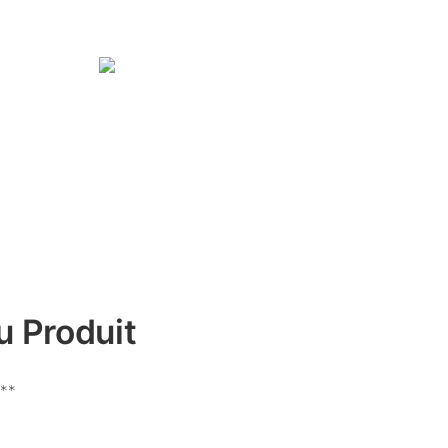
u Produit
t**