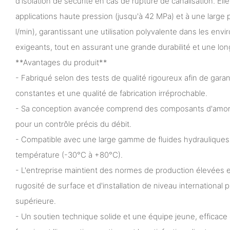
d'isolation de sécurité en cas de rupture de canalisation. El
applications haute pression (jusqu'à 42 MPa) et à une large 
l/min), garantissant une utilisation polyvalente dans les en
exigeants, tout en assurant une grande durabilité et une lo
**Avantages du produit**
- Fabriqué selon des tests de qualité rigoureux afin de gara
constantes et une qualité de fabrication irréprochable.
- Sa conception avancée comprend des composants d'amort
pour un contrôle précis du débit.
- Compatible avec une large gamme de fluides hydrauliques
température (-30°C à +80°C).
- L'entreprise maintient des normes de production élevées et
rugosité de surface et d'installation de niveau international 
supérieure.
- Un soutien technique solide et une équipe jeune, efficace e