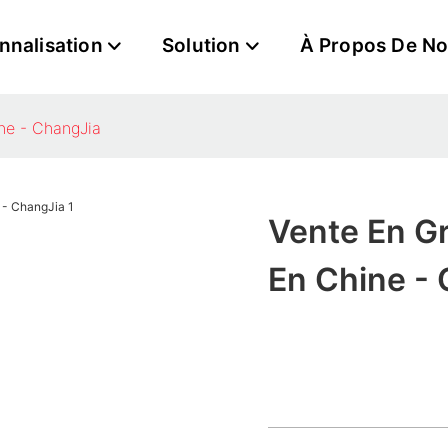
nnalisation
Solution
À Propos De N
ne - ChangJia
Vente En G
En Chine -