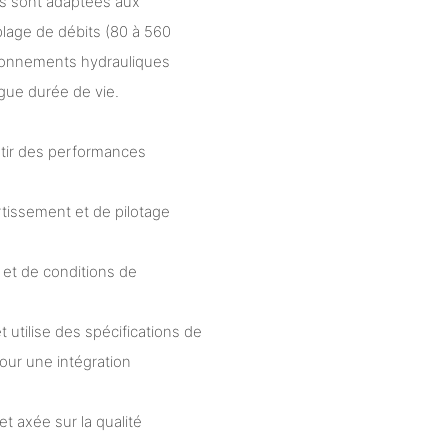
les sont adaptées aux
plage de débits (80 à 560
vironnements hydrauliques
ngue durée de vie.
ntir des performances
issement et de pilotage
 et de conditions de
 utilise des spécifications de
pour une intégration
t axée sur la qualité