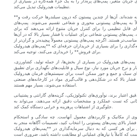
 جریان متغیر، پمپ‌های پره‌دار را به یک جزء همه‌کاره در بسیاری از
تنظیمات هیدرولیک تبدیل می‌کند.
**پمپ‌های پیستونی** به دلیل قابلیت فشار بالا و راندمان برترشان شناخته شده‌اند. آن‌ها از چندین پیستون که درون سیلندرها حرکت رفت و
ولاً به پمپ‌های پیستونی محوری و شعاعی تقسیم می‌شوند. پمپ‌های
ی قابل تنظیمی را برای کنترل جریان متنوع ارائه می‌دهند که برای
پمپ‌های پیستونی شعاعی برای عملیات با فشار بسیار بالا که در آن‌ها
اسب‌تر هستند. اگرچه پمپ‌های پیستونی معمولاً پیچیده‌تر و گران‌تر از
‌گذاری را برای بسیاری از خریداران حرفه‌ای که **پمپ‌های هیدرولیک
برای فروش** را خریداری می‌کنند، توجیه می‌کند.
. پمپ‌های هیدرولیک در بسیاری از بخش‌ها، از جمله تولید، کشاورزی،
 و نرخ جریان مورد نیاز، نوع سیال و قابلیت‌های نگهداری برای تطبیق
ده‌ای سبک و جمع و جور ممکن است برای سیستم‌های فرمان هیدرولیک
فشار بالا که در شکل‌دهی و قالب‌گیری مواد در کارخانه‌های صنعتی
استفاده می‌شوند، بسیار مهم هستند.
تبار برند، نوآوری‌های تکنولوژیکی، گزینه‌های گارانتی و پشتیبانی
گانی که تست عملکرد و مشخصات دقیق ارائه می‌دهند، می‌تواند به
جلوگیری از اشتباهات پرهزینه و خرابی دستگاه کمک کند.
قوی از مکانیک و کاربردهای معمول آنهاست. چه سادگی و استحکام
فشار بالای پمپ‌های پیستونی را انتخاب کنید، تصمیمات آگاهانه منجر به
 برای هر کسی که به دنبال سرمایه‌گذاری در **پمپ‌های هیدرولیک