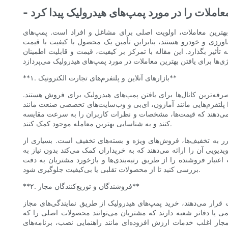
 معاملات را در مورد پمپ‌های هیدرولیک پیدا کرد
هترین معاملات، اولویت اصلی برای مشاغل و افراد است. پمپ‌های
رزی و خودرو هستند، بنابراین تأمین یک محصول با کیفیت با قیمت
تأثیر بگذارد. این مقاله با تمرکز بر کیفیت، قیمت و قابلیت اطمینان
**۱. بازارهای آنلاین و پلتفرم‌های تجارت الکترونیک**
صرفه‌ترین کانال‌ها برای یافتن پمپ‌های هیدرولیک برای فروش هستند.
پلتفرم‌هایی مانند آمازون، ای‌بی و وب‌سایت‌های تخصصی صنعت مانند HydraulicStore.com یا Grainger طیف گسترده‌ای از برندها و مدل‌های
 را می‌دهند که قیمت‌ها، مشخصات و نظرات کاربران را به سرعت مقایسه
کنند و به شناسایی بهترین معامله موجود کمک کنند.
ر به تخفیف‌ها، فروش‌های ویژه و بسته‌های تخفیف است. بسیاری از
ی آن را ارائه می‌دهند که به خریداران کمک می‌کند بدون نیاز به
اعتبار فروشنده را از طریق رتبه‌بندی‌ها و بازخورد مشتریان به دقت
بررسی کنید تا از محصولات تقلبی یا بی‌کیفیت جلوگیری شود.
**۲. فروشندگان و توزیع‌کنندگان مجاز**
قرار می‌دهند، خرید پمپ‌های هیدرولیک از طریق نمایندگی‌های مجاز
رسمی یا دفاتر شعبه دارند که مشتریان می‌توانند محصولات اصلی را که
 مجاز اغلب خدمات ارزش افزوده‌ای مانند راهنمایی نصب، برنامه‌های