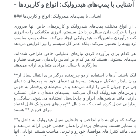
- آشنایی با پمپ‌های هیدرولیک: انواع و کاربردها
### آشنایی با پمپ‌های هیدرولیک: انواع و کاربردها
از انواع مختلف پمپ‌های هیدرولیک و کاربردهای خاص آنها ضروری
یرا با حرکت دادن سیال در داخل سیستم، انرژی مکانیکی را به انرژی
حرکت درآوردن ماشین‌آلات هیدرولیکی ایجاد می‌کند. انتخاب پمپ مناسب
ر کدام برای برآورده کردن نیازهای عملیاتی خاص طراحی شده‌اند.
و پمپ‌های پیستونی هستند که هر کدام بر اساس راندمان، ظرفیت فشار و
سازگاری با سیال، مزایای متمایزی ارائه می‌دهند.
**پمپ‌های دنده‌ای** شاید شناخته‌شده‌ترین و پرکاربردترین پمپ‌های هیدرولیک باشند. آن‌ها با استفاده از دو چرخ‌دنده درگیر برای انتقال سیال از
ن پایدار تشکیل می‌دهند. پمپ‌های دنده‌ای خود به پمپ‌های دنده‌ای
ی نرخ جریان ثابتی را ارائه می‌دهند و در محیط‌های پرفشار به خوبی
 پرس‌های هیدرولیک ایده‌آل می‌کنند. پمپ‌های دنده‌ای داخلی عملکرد
ارند، مانند ماشین‌های ابزار و چاپخانه‌ها، استفاده می‌شوند. سادگی و
یدارانی تبدیل کرده است که به دنبال **پمپ‌های هیدرولیک قابل اعتماد
برای فروش** هستند.
**پمپ‌های پره‌دار** از یک روتور با پره‌های فنری یا انعطاف‌پذیر استفاده می‌کنند که برای به دام انداختن و جابجایی سیال هیدرولیک به داخل و
د متمایز هستند. پمپ‌های پره‌دار راندمان حجمی خوبی ارائه می‌دهند و
مانند کنترل‌های هوافضا، خودرو و تبرید، مناسب هستند. توانایی آنها