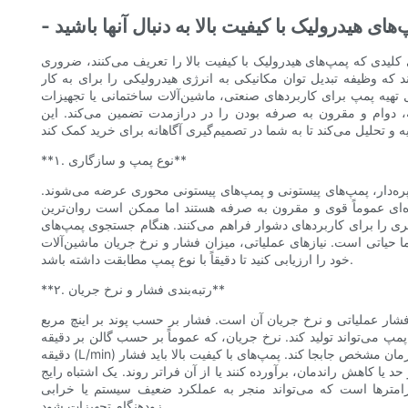
‌های هیدرولیک با کیفیت بالا به دنبال آنها باشید
یدی که پمپ‌های هیدرولیک با کیفیت بالا را تعریف می‌کنند، ضروری
ه وظیفه تبدیل توان مکانیکی به انرژی هیدرولیکی را برای به کار
ل تهیه پمپ برای کاربردهای صنعتی، ماشین‌آلات ساختمانی یا تجهیزات
ه، دوام و مقرون به صرفه بودن را در درازمدت تضمین می‌کند. این
**۱. نوع پمپ و سازگاری**
 پره‌دار، پمپ‌های پیستونی و پمپ‌های پیستونی محوری عرضه می‌شوند.
ده‌ای عموماً قوی و مقرون به صرفه هستند اما ممکن است روان‌ترین
اتری را برای کاربردهای دشوار فراهم می‌کنند. هنگام جستجوی پمپ‌های
حیاتی است. نیازهای عملیاتی، میزان فشار و نرخ جریان ماشین‌آلات
خود را ارزیابی کنید تا دقیقاً با نوع پمپ مطابقت داشته باشد.
**۲. رتبه‌بندی فشار و نرخ جریان**
ملیاتی و نرخ جریان آن است. فشار بر حسب پوند بر اینچ مربع (PSI) یا
واند تولید کند. نرخ جریان، که عموماً بر حسب گالن بر دقیقه (GPM) یا لیتر بر
دقیقه (L/min) اندازه‌گیری می‌شود، به حجم سیالی اشاره دارد که پمپ می‌تواند در یک زمان مشخص جابجا کند. پمپ‌های با کیفیت بالا باید فشار
 یا کاهش راندمان، برآورده کنند یا از آن فراتر روند. یک اشتباه رایج
امترها است که می‌تواند منجر به عملکرد ضعیف سیستم یا خرابی
زودهنگام تجهیزات شود.