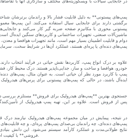
در جابجایی سیالات با ویسکوزیته‌های مختلف و سازگاری آنها با تقاضاهای
برگشتی دارند برای جابجایی سیال استفاده می‌کنند. این پمپ‌ها معم
پیستونی محوری با مکانیزم صفحه ضربه گیر کار می‌کنند و جابجایی‌ها
ماشین‌آلات صنعتی، تجهیزات ساختمانی و کاربردهای سنگین ایده‌آل است. 
دوام و قابلیت اطمینان بسیار مهم است، مانند تجهیزات هوافضا و معدن، من
پمپ‌های دنده‌ای یا پره‌ای هستند، عملکرد آن‌ها در شرایط سخت، سرمایه
علاوه بر درک انواع پمپ، کاربردها نقش حیاتی در فرآیند انتخاب دارند
خودرو، هوافضا و ساخت و ساز، جدایی‌ناپذیر هستند. درک محیط کار، فشار
پمپ با کاربرد مورد نظر آن حیاتی است. به عنوان مثال، پمپ‌های دن
ایده‌آل باشند، در حالی که پمپ‌های پیستونی برای پرس‌های هیدرولیک 
جستجوی بهترین **پمپ‌های هیدرولیک برای فروش** مستلزم بررسی دقیق اع
پس از فروش است. علاوه بر این، تهیه پمپ هیدرولیک از تأمین‌کنند
در نتیجه، پیمایش در میان مجموعه پمپ‌های هیدرولیک نیازمند درک 
پمپ‌های دنده‌ای، چه راندمان بی‌صدای پمپ‌های پره‌ای، و چه قابلیت‌های 
نتایج طولانی‌مدت و عملکرد کارآمد سیستم می‌شود. این دانش بنیادی
فروشی** با کیفیت است که کاملاً با نیازهای عملیاتی او مطابقت داشته باشد، ضروری است.