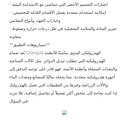
- اعتبارات التصميم الأخضر التي تتماشى مع الاستدامة البيئية
- إمكانية استخدام متعددة بفضل الأقسام القابلة للتخصيص،
وخيارات الجهد، وأنواع المقابس
- تعزيز المتانة والسلامة التشغيلية في ظل درجات حرارة وضغوط
متفاوتة
**سيناريوهات التطبيق**
يُعد صمام ChangJia الهيدروليكي اليدوي مناسبًا للأنظمة
الهيدروليكية التي تتطلب تبديل الدوائر، مثل الآلات الصناعية
والمعدات المتنقلة وأنظمة الأتمتة. فهو قادر على توجيه التدفق إلى
أجهزة هيدروليكية متعددة، مما يجعله مثاليًا للمصانع ومعدات البناء
والآلات الزراعية وغيرها من التطبيقات التي تعمل بالهيدروليك.
إذا كنت بحاجة إلى ملخص أكثر تفصيلاً أو تفاصيل إضافية، فلا تتردد
في السؤال!