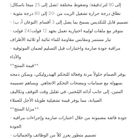
إلى 90 لتر/دقيقة) وضغوط مختلفة (تصل إلى 25 ميجا باسكال)
- نطاق درجة حرارة تشغيل الزيت من -20 إلى 80 درجة مئوية
- تصميم قابل للتكديس يسمح بما يصل إلى 3 أقسام (النوعان أ، ب)
- متوفر مع ملفات لولبية اختيارية تعمل بجهد 12 فولت/24 فولت
تيار مستمر ومقابس مقاومة للماء ثنائية أو ثلاثية الأطراف
- مراقبة جودة صارمة واختبارات قبل التسليم لضمان الموثوقية
والأداء
**قيمة المنتج**
يوفر الصمام حلولاً مرنة وفعالة للتحكم الهيدروليكي، ويمكن دمجه
بسهولة مع صمامات ومضخات التحكم الاتجاهي. ويساهم تصميمه
المتين، إلى جانب أدائه المُختبر، في تقليل وقت التوقف وتكاليف
الصيانة، مما يوفر قيمة تشغيلية طويلة الأجل للعملاء.
**مزايا المنتج**
- جودة فائقة مضمونة من خلال اختبارات صارمة وإجراءات مراقبة
الجودة
- تصميم متطور يعزز كلاً من الوظائف والجماليات