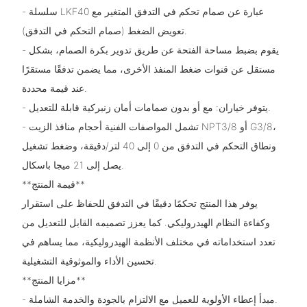
- سلسلة LKF40 عبارة عن صمام تحكم في التدفق المتغير مع
تعويض الضغط (صمام التحكم في التدفق).
- يقوم بضبط مساحة الفتحة عن طريق تدوير بكرة الصمام، بشكل
مستقل عن قنوات ضغط المنفذ الأخرى، مما يضمن تدفقًا مستقرًا
عند قيمة محددة.
- يتوفر خياران: مع أو بدون صمامات أمان زنبركية قابلة للتعديل.
- تشمل المواصفات الفنية أحجام منافذ الزيت NPT3/8 أو G3/8،
ونطاق التحكم في التدفق من 0 إلى 40 لتر/دقيقة، وضغط تشغيل
يصل إلى 21 ميجا باسكال.
**قيمة المنتج**
يوفر هذا المنتج تحكمًا دقيقًا في التدفق للحفاظ على استقرار
وكفاءة النظام الهيدروليكي. كما يعزز تصميمه القابل للتعديل من
تعدد استخداماته في مختلف الأنظمة الهيدروليكية، مما يساهم في
تحسين الأداء والموثوقية التشغيلية.
**مزايا المنتج**
- مبدأ إعطاء الأولوية للعميل مع الالتزام بالجودة والخدمة الشاملة.