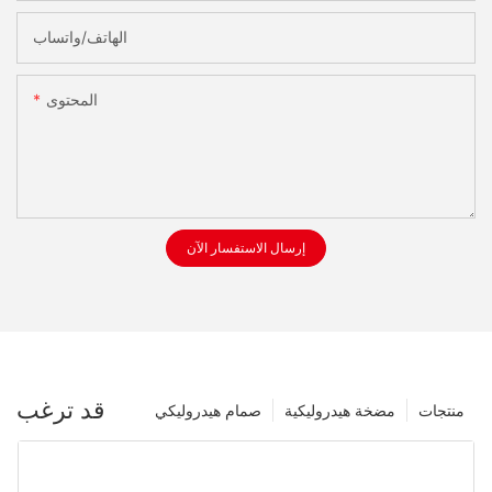
الهاتف/واتساب
المحتوى
إرسال الاستفسار الآن
قد ترغب
منتجات
مضخة هيدروليكية
صمام هيدروليكي