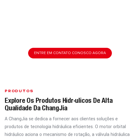
De Componentes Hidráulicos Na China
Projetadas Com Maestria Em Nossa Avançada Unidade De
Fabricação, As Soluções Hidráulicas Abrangentes Da ChangJia
Oferecem Desempenho Excepcional E Valor Superior. Somos
Especializados Em Componentes Hidráulicos Essenciais,
Oferecendo:
ENTRE EM CONTATO CONOSCO AGORA
PRODUTOS
Explore Os Produtos Hidráulicos De Alta
Qualidade Da ChangJia
A ChangJia se dedica a fornecer aos clientes soluções e
produtos de tecnologia hidráulica eficientes. O motor orbital
hidráulico aciona o mecanismo de rotação, a válvula hidráulica